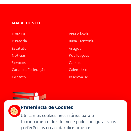
MAPA DO SITE
História
Presidência
Diretoria
Base Territorial
Estatuto
Artigos
Notícias
Publicações
Serviços
Galeria
Canal da Federação
Calendário
Contato
Inscreva-se
Preferência de Cookies
Utilizamos cookies necessários para o
funcionamento do site. Você pode configurar suas
preferências ou aceitar diretamente.