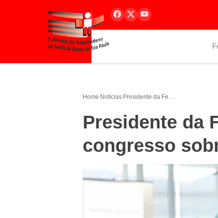
F
Home
/
Notícias
/
Presidente da Federação participará de congresso sobre saúde na Argentina
Presidente da 
congresso sobr