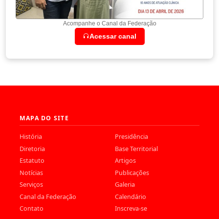
Acompanhe o Canal da Federação
Acessar canal
MAPA DO SITE
História
Presidência
Diretoria
Base Territorial
Estatuto
Artigos
Notícias
Publicações
Serviços
Galeria
Canal da Federação
Calendário
Contato
Inscreva-se