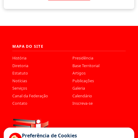
MAPA DO SITE
História
Presidência
Diretoria
Base Territorial
Estatuto
Artigos
Notícias
Publicações
Serviços
Galeria
Canal da Federação
Calendário
Contato
Inscreva-se
Preferência de Cookies