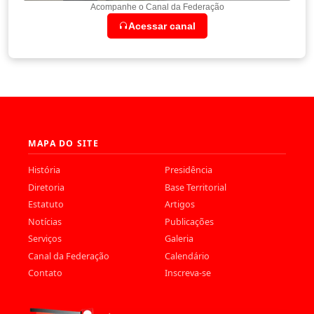
Acompanhe o Canal da Federação
Acessar canal
MAPA DO SITE
História
Presidência
Diretoria
Base Territorial
Estatuto
Artigos
Notícias
Publicações
Serviços
Galeria
Canal da Federação
Calendário
Contato
Inscreva-se