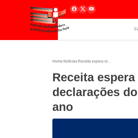
F
Home
/
Notícias
/
Receita espera receber 28,3 milhões de declarações do Imposto de Renda este ano
Receita espera
declarações do
ano