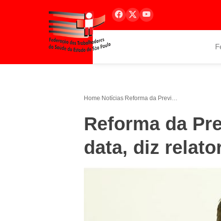
F
Home
/
Notícias
/
Reforma da Previdência não tem mais data, diz relator
Reforma da Pre
data, diz relato