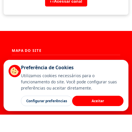
Acessar canal
MAPA DO SITE
História
Presidência
Preferência de Cookies
Diretoria
Base Territorial
Utilizamos cookies necessários para o
Estatuto
Artigos
funcionamento do site. Você pode configurar suas
Notícias
Publicações
preferências ou aceitar diretamente.
Serviços
Galeria
Canal da Federação
Calendário
Configurar preferências
Aceitar
Contato
Inscreva-se