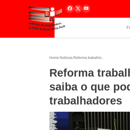
F
Home
/
Notícias
/
Reforma trabalhista passa na Câmara: saiba o que pode mudar para os trabalhadores
Reforma trabal
saiba o que po
trabalhadores