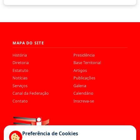
MAPA DO SITE
História
Presidência
Diretoria
Base Territorial
Estatuto
Artigos
Notícias
Publicações
Serviços
Galeria
Canal da Federação
Calendário
Contato
Inscreva-se
Preferência de Cookies