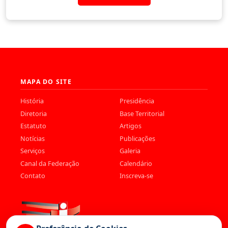
MAPA DO SITE
História
Presidência
Diretoria
Base Territorial
Estatuto
Artigos
Notícias
Publicações
Serviços
Galeria
Canal da Federação
Calendário
Contato
Inscreva-se