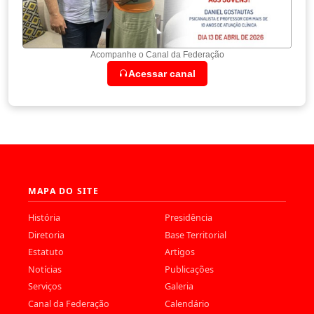
Acompanhe o Canal da Federação
Acessar canal
MAPA DO SITE
História
Presidência
Diretoria
Base Territorial
Estatuto
Artigos
Notícias
Publicações
Serviços
Galeria
Canal da Federação
Calendário