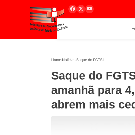
F
Home
/
Notícias
/
Saque do FGTS inativo começa amanhã para 4,8 milhões; agências abrem mais cedo
Saque do FGTS
amanhã para 4,
abrem mais ce