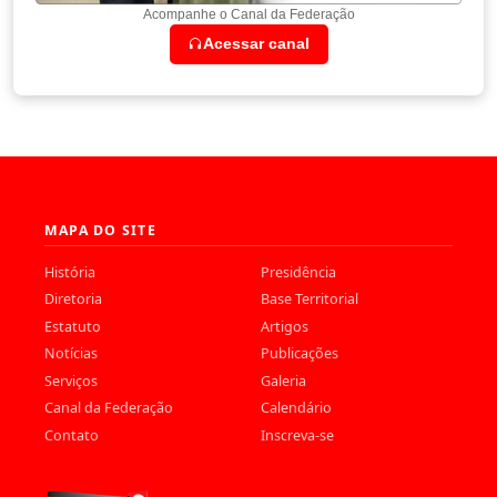
Acompanhe o Canal da Federação
Acessar canal
MAPA DO SITE
História
Presidência
Diretoria
Base Territorial
Estatuto
Artigos
Notícias
Publicações
Serviços
Galeria
Canal da Federação
Calendário
Contato
Inscreva-se