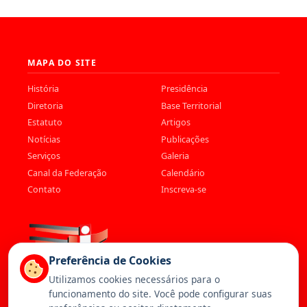
MAPA DO SITE
História
Presidência
Diretoria
Base Territorial
Estatuto
Artigos
Notícias
Publicações
Serviços
Galeria
Canal da Federação
Calendário
Contato
Inscreva-se
Preferência de Cookies
Utilizamos cookies necessários para o
funcionamento do site. Você pode configurar suas