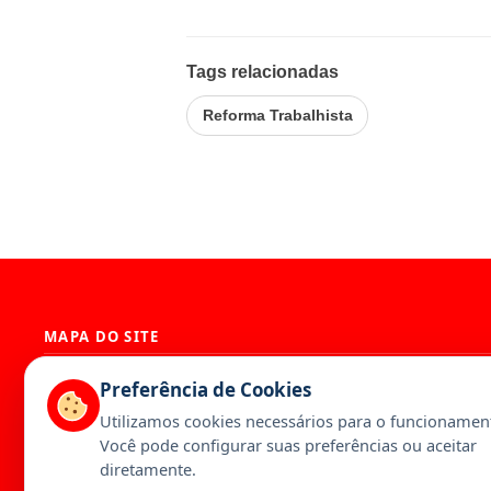
Tags relacionadas
Reforma Trabalhista
MAPA DO SITE
História
Presidência
Preferência de Cookies
Diretoria
Base Territori
Utilizamos cookies necessários para o funcionament
Estatuto
Artigos
Você pode configurar suas preferências ou aceitar
Notícias
Publicações
diretamente.