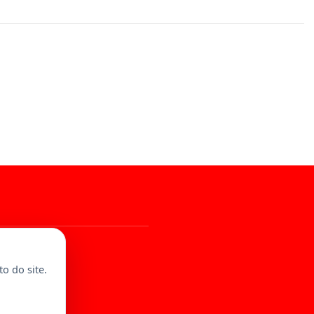
al
o do site.