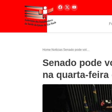
F
Home
/
Notícias
/
Senado pode votar reforma trabalhista na quarta-feira desta semana
Senado pode vo
na quarta-feir