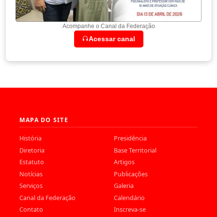
Acompanhe o Canal da Federação
Acessar canal
MAPA DO SITE
História
Presidência
Diretoria
Base Territorial
Estatuto
Artigos
Notícias
Publicações
Serviços
Galeria
Canal da Federação
Calendário
Contato
Inscreva-se