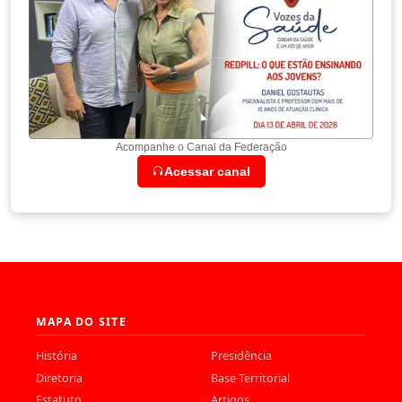
Acompanhe o Canal da Federação
Acessar canal
MAPA DO SITE
História
Presidência
Diretoria
Base Territorial
Estatuto
Artigos