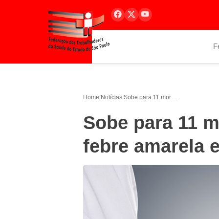
F
Home
/
Notícias
/
Sobe para 11 mortes confirmadas por febre amarela em São Paulo
Sobe para 11 m
febre amarela 