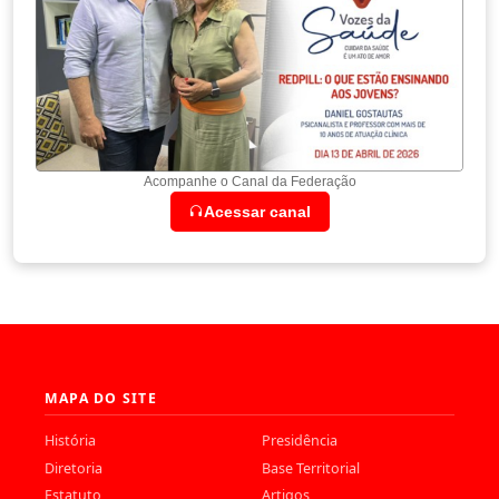
Acompanhe o Canal da Federação
Acessar canal
MAPA DO SITE
História
Presidência
Diretoria
Base Territorial
Estatuto
Artigos