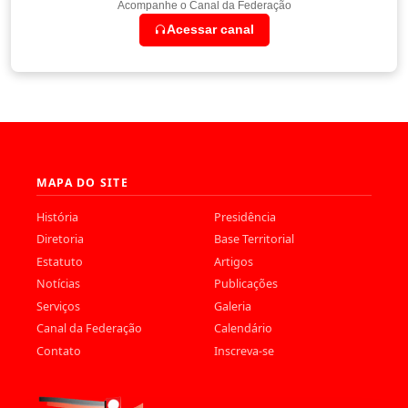
Acompanhe o Canal da Federação
Acessar canal
MAPA DO SITE
História
Presidência
Diretoria
Base Territorial
Estatuto
Artigos
Notícias
Publicações
Serviços
Galeria
Canal da Federação
Calendário
Contato
Inscreva-se