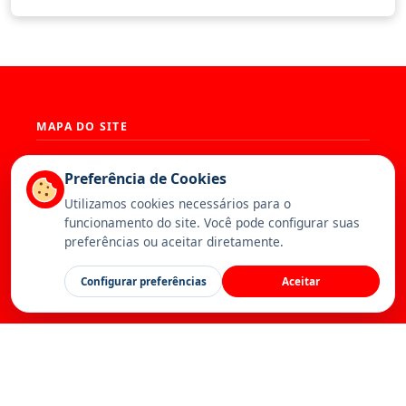
MAPA DO SITE
História
Presidência
Preferência de Cookies
Diretoria
Base Territorial
Utilizamos cookies necessários para o
Estatuto
Artigos
funcionamento do site. Você pode configurar suas
Notícias
Publicações
preferências ou aceitar diretamente.
Serviços
Galeria
Canal da Federação
Calendário
Configurar preferências
Aceitar
Contato
Inscreva-se