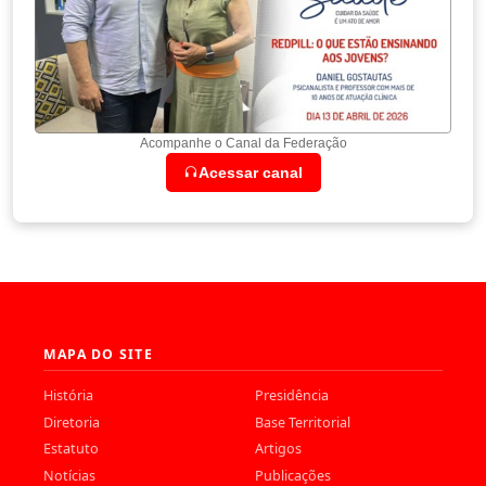
Acompanhe o Canal da Federação
Acessar canal
MAPA DO SITE
História
Presidência
Diretoria
Base Territorial
Estatuto
Artigos
Notícias
Publicações