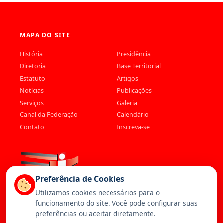
MAPA DO SITE
História
Presidência
Diretoria
Base Territorial
Estatuto
Artigos
Notícias
Publicações
Serviços
Galeria
Canal da Federação
Calendário
Contato
Inscreva-se
Preferência de Cookies
Utilizamos cookies necessários para o
funcionamento do site. Você pode configurar suas
preferências ou aceitar diretamente.