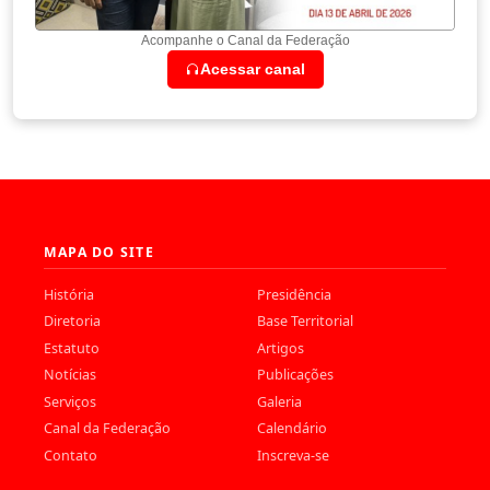
Acompanhe o Canal da Federação
Acessar canal
MAPA DO SITE
História
Presidência
Diretoria
Base Territorial
Estatuto
Artigos
Notícias
Publicações
Serviços
Galeria
Canal da Federação
Calendário
Contato
Inscreva-se