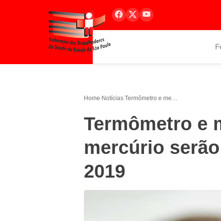
F
Home
/
Notícias
/
Termômetro e medidor de pressão com mercúrio serão proibidos a partir de 2019
Termômetro e 
mercúrio serão 
2019