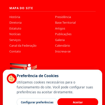
MAPA DO SITE
História
Presidência
Diretoria
Base Territorial
Estatuto
Artigos
Notícias
Publicações
Serviços
Galeria
Canal da Federação
Calendário
Contato
Inscreva-se
Preferência de Cookies
Utilizamos cookies necessários para o
funcionamento do site. Você pode configurar suas
preferências ou aceitar diretamente.
© 2026 Federação dos Trabalhadores da Saúde. Todos os direitos
Configurar preferências
Aceitar