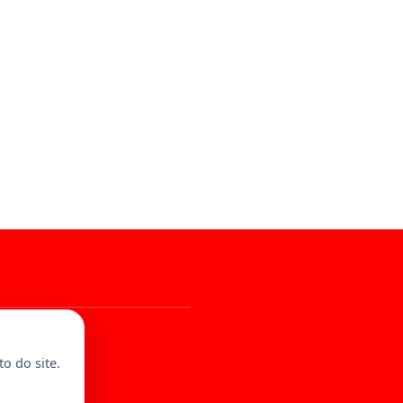
al
o do site.