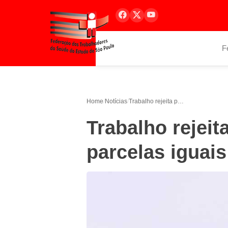
F
Home
/
Notícias
/
Trabalho rejeita pagamento do 13º em parcelas iguais no ano
Trabalho rejei
parcelas iguai