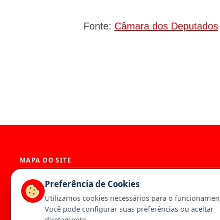
Fonte:
Câmara dos Deputados
MAPA DO SITE
História
Presidência
Preferência de Cookies
Diretoria
Base Territori
Utilizamos cookies necessários para o funcionament
Estatuto
Artigos
Você pode configurar suas preferências ou aceitar
Notícias
Publicações
diretamente.