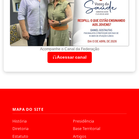
Acompanhe o Canal da Federação
Acessar canal
MAPA DO SITE
História
Presidência
Diretoria
Base Territorial
Estatuto
Artigos