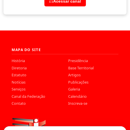
Acessar canal
MAPA DO SITE
História
Presidência
Diretoria
Base Territorial
Estatuto
Artigos
Notícias
Publicações
Serviços
Galeria
Canal da Federação
Calendário
Contato
Inscreva-se